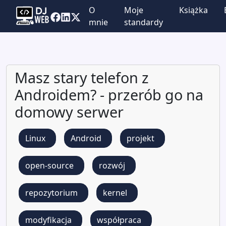
O
Moje
Książka
mnie
standardy
Masz stary telefon z
Androidem? - przerób go na
domowy serwer
Linux
Android
projekt
open-source
rozwój
repozytorium
kernel
modyfikacja
współpraca