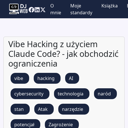
O
Moje
Książka
mnie
standardy
Vibe Hacking z użyciem
Claude Code? - jak obchodzić
ograniczenia
vibe
hacking
AI
cybersecurity
technologia
naród
stan
Atak
narzędzie
potencjał
Zagrożenie