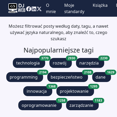
O
Moje
Książka
mnie
standardy
Możesz filtrować posty według daty, tagu, a nawet
używać języka naturalnego, aby znaleźć to, czego
szukasz
Najpopularniejsze tagi
3770
2930
2230
technologia
rozwój
narzędzia
2194
2108
1629
programming
bezpieczeństwo
dane
1368
1295
innowacja
projektowanie
1258
1183
oprogramowanie
zarządzanie