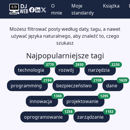
O
Moje
Książka
mnie
standardy
Możesz filtrować posty według daty, tagu, a nawet
używać języka naturalnego, aby znaleźć to, czego
szukasz
Najpopularniejsze tagi
3770
2930
2230
technologia
rozwój
narzędzia
2194
2108
1629
programming
bezpieczeństwo
dane
1368
1295
innowacja
projektowanie
1258
1183
oprogramowanie
zarządzanie